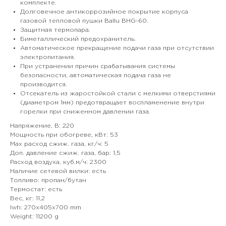
комплекте.
Долговечное антикоррозийное покрытие корпуса
газовой тепловой пушки Ballu BHG-60.
Защитная термопара.
Биметаллический предохранитель.
Автоматическое прекращение подачи газа при отсутствии
электропитания.
При устранении причин срабатывания системы
безопасности, автоматическая подача газа не
производится.
Отсекатель из жаростойкой стали с мелкими отверстиями
(диаметром 1мм) предотвращает воспламенение внутри
горелки при сниженном давлении газа.
Напряжение, В: 220
Мощность при обогреве, кВт: 53
Max расход сжиж. газа, кг/ч: 5
Доп. давление сжиж. газа, бар: 1,5
Расход воздуха, куб.м/ч: 2300
Наличие сетевой вилки: есть
Топливо: пропан/бутан
Термостат: есть
Вес, кг: 11,2
lwh: 270x405x700 mm
Weight: 11200 g