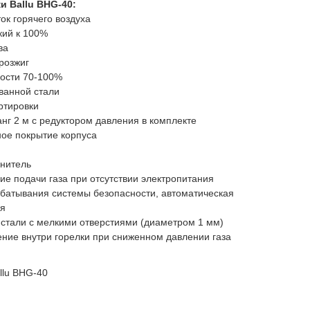
и Ballu BHG-40:
к горячего воздуха
кий к 100%
ва
розжиг
ости 70-100%
ванной стали
ртировки
г 2 м с редуктором давления в комплекте
ное покрытие корпуса
нитель
е подачи газа при отсутствии электропитания
батывания системы безопасности, автоматическая
ся
 стали с мелкими отверстиями (диаметром 1 мм)
ние внутри горелки при сниженном давлении газа
llu BHG-40