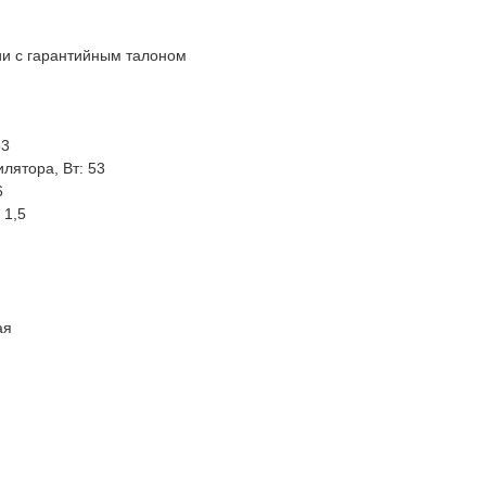
ии с гарантийным талоном
33
лятора, Вт: 53
6
 1,5
ая