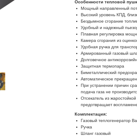
Особенности тепловой пушк
Мощный направленный пото
Высокий уровень КПД, близ
Бездымное сгорание топли
Удобный и надежный пьезо
Плавная регулировка мощн
Камера сгорания из оцинко
Удобная ручка для транспо
Армированный газовый шлан
Долговечное антикоррозий
Защитная термопара
Биметаллический предохра
Автоматическое прекращени
При устранении причин сра
подача газа не производит
Отсекатель из жаростойкой
предотвращает воспламене
Комплектация:
Газовый теплогенератор Ba
Ручка
Шланг газовый