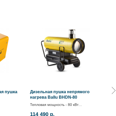
ая пушка
Дизельная пушка непрямого
Эле
нагрева Ballu BHDN-80
Bal
Тепловая мощность - 80 кВт
Тепл
Цена по запросу
114 490
р.
7 7