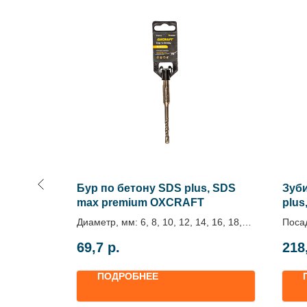
анная
Бур по бетону SDS plus, SDS
Зуб
м
max premium OXCRAFT
plus
OXC
Диаметр, мм: 6, 8, 10, 12, 14, 16, 18,
Поса
25
Ширин
69,7
р.
218
Длина, мм: 110, 160, 210, 260, 310,
Длина
460/600
ПОДРОБНЕЕ
Посадка: SDS plus, SDS max