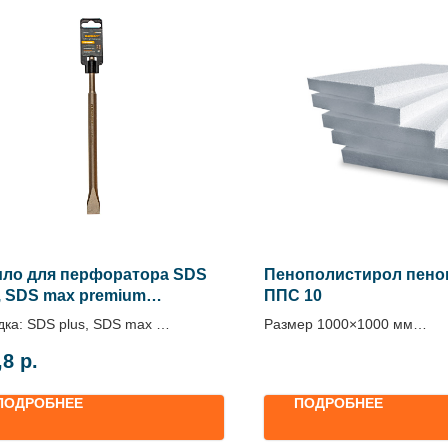
ило для перфоратора SDS
Пенополистирол пено
, SDS max premium
ППС 10
RAFT
дка: SDS plus, SDS max
Размер 1000×1000 мм
а, мм: 20, 25, 40, 50
Толщина 50, 100 мм
,8
р.
, мм: 250, 400
Цена по запросу
ПОДРОБНЕЕ
ПОДРОБНЕЕ