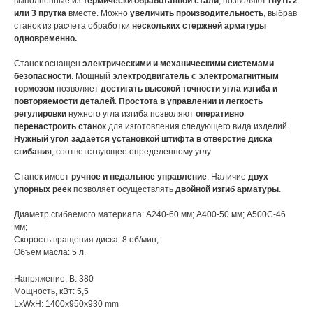
выполненные из
термически обработанной стали
, позволяют
гнуть 2
или 3 прутка
вместе. Можно
увеличить производительность
, выбрав
станок из расчета обработки
нескольких стержней арматуры
одновременно.
Станок оснащен
электрическими и механическими системами
безопасности
. Мощный
электродвигатель с электромагнитным
тормозом
позволяет
достигать высокой точности угла изгиба и
повторяемости деталей
.
Простота в управлении и легкость
регулировки
нужного угла изгиба позволяют
оперативно
перенастроить станок
для изготовления следующего вида изделий.
Нужный угол задается установкой штифта в отверстие диска
сгибания
, соответствующее определенному углу.
Станок имеет
ручное и педальное управление
. Наличие
двух
упорных реек
позволяет осуществлять
двойной изгиб арматуры
.
Диаметр сгибаемого материала: А240-60 мм; А400-50 мм; А500С-46
мм;
Скорость вращения диска: 8 об/мин;
Объем масла: 5 л.
Напряжение, В: 380
Мощность, кВт: 5,5
LxWxH: 1400x950x930 mm