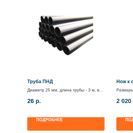
Труба ПНД
Нож к 
Диаметр 25 мм, длина трубы - 3 м, в
Размеры
упаковке - 50 шт.
26
р.
2 020
Цена указана за п.м.
ПОДРОБНЕЕ
ПО